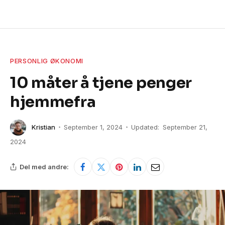
PERSONLIG ØKONOMI
10 måter å tjene penger
hjemmefra
Kristian
September 1, 2024
Updated:
September 21,
2024
Del med andre: