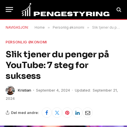
NAVIGASJON:
Home
»
Personlig økonomi
»
Slik tjener du penger på YouTube: 7 steg for suksess
PERSONLIG ØKONOMI
Slik tjener du penger på
YouTube: 7 steg for
suksess
Kristian
September 4, 2024
Updated:
September 21,
2024
Del med andre: